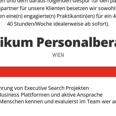
 und dem daraus folgenden Gespür für den pas
artner für unsere Klienten besetzen wir sowoh
en eine(n) engagierte(n) Praktikantin(en) für ein
40 Stunden/Woche idealerweise ab sofort).
tikum Personalber
WIEN
hrung von Executive Search Projekten
Business Plattformen und aktive Ansprache
e Menschen kennen und evaluierst im Team wer 