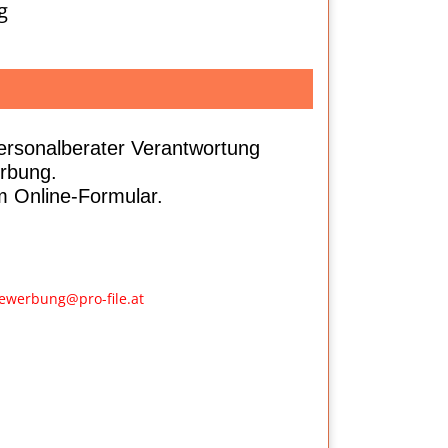
g
ersonalberater
Verantwortung
erbung.
m Online-Formular.
ewerbung@pro-file.at